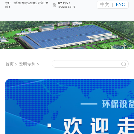
您好，欢迎来到鹤见红旗公司官方网
服务热线：
中文
|
ENG
站！
15064652116
首页
>
发明专利
>