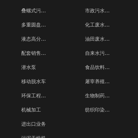
叠螺式污泥
市政污水工
脱...
程
多重圆盘式
化工废水工
脱...
程
液态高分子
油田废水工
絮...
程
配套销售水
自来水污水
处...
工程
潜水泵
食品饮料废
水...
移动脱水车
屠宰养殖废
水...
环保工程的
生物制药污
设...
水...
机械加工
纺织印染废
水...
进出口业务