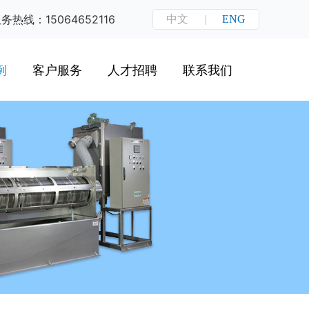
务热线：15064652116
中文
|
ENG
例
客户服务
人才招聘
联系我们
工程
常见答疑
工程
资料下载
工程
产品选型
水工程
售后服务
水工程
水工程