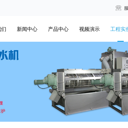
服
我们
新闻中心
产品中心
视频演示
工程实
简介
综合资讯
叠螺式污泥脱水机
新闻播报视频
市政污水
致辞
公司期刊
多重圆盘式脱水机
设备运作视频
化工废水
资料
最新动态
污泥干燥机
油田废水
荣誉
三箱式自动加药机
自来水污
专利
潜水泵
食品饮料废
实力
移动脱水车
生物制药污