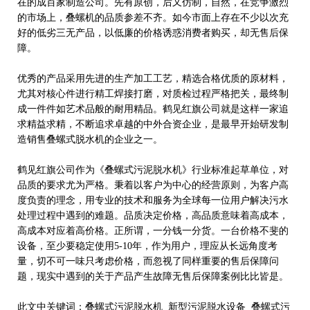
在的成百家制造公司。先有原创，后又仿制，自然，在竞争激烈
的市场上，叠螺机的品质参差不齐。如今市面上存在不少以次充
好的低劣三无产品，以低廉的价格诱惑消费者购买，却无售后保
障。
优秀的产品采用先进的生产加工工艺，精选合格优质的原材料，
尤其对核心件进行精工焊接打磨，对质检过程严格把关，最终制
成一件件如艺术品般的耐用精品。鹤见红旗公司就是这样一家追
求精益求精，不断追求卓越的中外合资企业，是最早开始研发制
造销售叠螺式脱水机的企业之一。
鹤见红旗公司
作为《叠螺式污泥脱水机》行业标准起草单位，对
品质的要求尤为严格。秉着以客户为中心的经营原则，为客户高
度负责的理念，用专业的技术和服务为全球每一位用户解决污水
处理过程中遇到的难题。品质决定价格，高品质意味着高成本，
高成本对应着高价格。正所谓，一分钱一分货。一台价格不斐的
设备，至少要稳定使用5-10年，作为用户，理应从长远角度考
量，切不可一味只考虑价格，而忽视了同样重要的售后保障问
题，现实中遇到的关于产品产生故障无售后保障案例比比皆是。
此文中关键词：叠螺式污泥脱水机 新型污泥脱水设备 叠螺式污