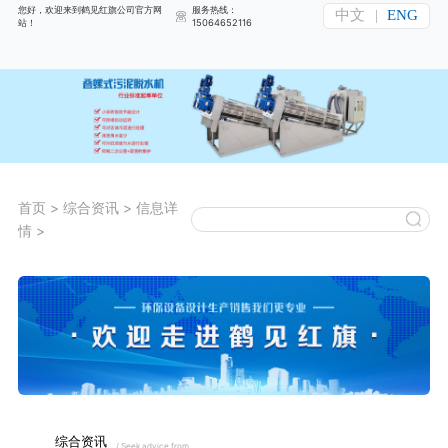
您好，欢迎来到鹤见红旗公司官方网
服务热线：
中文
|
ENG
站！
15064652116
首页
>
综合资讯
>
信息详
情
>
综合资讯
/ Seek advice from