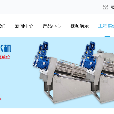
服
我们
新闻中心
产品中心
视频演示
工程实
简介
综合资讯
叠螺式污泥脱水机
新闻播报视频
市政污水
致辞
公司期刊
多重圆盘式脱水机
设备运作视频
化工废水
资料
最新动态
污泥干燥机
油田废水
荣誉
三箱式自动加药机
自来水污
专利
潜水泵
食品饮料废
实力
移动脱水车
生物制药污