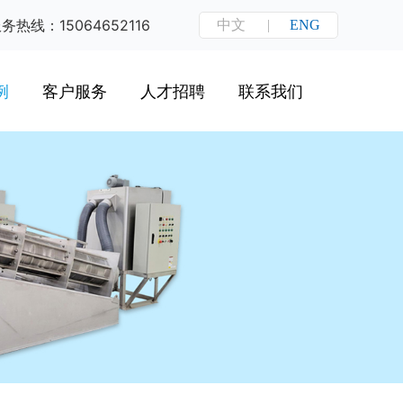
务热线：15064652116
中文
|
ENG
例
客户服务
人才招聘
联系我们
工程
常见答疑
工程
资料下载
工程
产品选型
水工程
售后服务
水工程
水工程